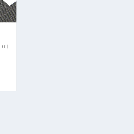
les
|