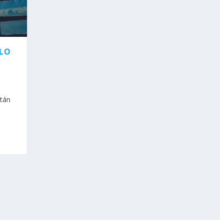
LLO
stán